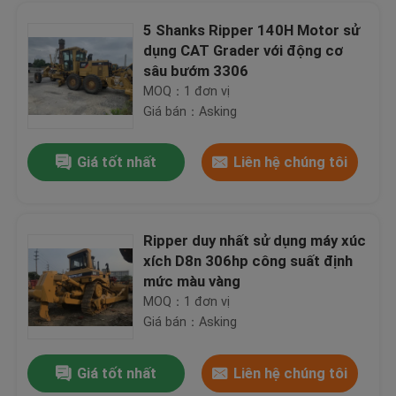
5 Shanks Ripper 140H Motor sử
dụng CAT Grader với động cơ
EC210BLC Máy xúc Volvo thứ hai Volvo D6D Công suất động cơ 0,92cbm
sâu bướm 3306
Máy xúc bánh xích thứ hai Volvo EC240BLC 2010 Công suất động cơ 168HP
MOQ：1 đơn vị
Máy xúc tay năm 2010, Máy xúc Volvo đã qua sử dụng EC290BLC Động cơ Volvo D7D
Giá bán：Asking
A / C Cabin Second Hand Hyundai Máy xúc 220LC-5 Chạy êm Long Tuổi thọ
Giá tốt nhất
Liên hệ chúng tôi
Sơn gốc được sử dụng Máy xúc lật CAT 938G, Bộ tải bánh xích Caterpillar 158HP Công suất động cơ
Bánh trước CAT sử dụng máy xúc lật 950E Sơn mới CAT 3304 Động cơ 160HP 7L Displacement
2014 năm CAT 950GC Front End bánh xe tải thứ hai tay CAT C7.1 động cơ 168KW
Ripper duy nhất sử dụng máy xúc
Độc thân sử dụng con lăn đường Dynapac CA25D mới sơn 125HP điện Deutz động cơ
xích D8n 306hp công suất định
Cần cẩu tay năm 2004 HITACHI SUMITOMO SCX2000 200 Tonne Loại trình thu thập thông tin
Trang Chủ
mức màu vàng
KATO NK-500E-V Cần cẩu tay thứ hai 50 tấn 5 phần bùng nổ sơn gốc
MOQ：1 đơn vị
Caterpillar D5K LGP Xe ủi đất Thứ hai tay CAT C4.4 Động cơ Hai đơn vị Tình trạng tốt
Giá bán：Asking
Các sản phẩm
New Paint 330bl Caterpillar Excavator Sử dụng thiết bị di chuyển trái đất CAT 3306DITA Engine
Giá tốt nhất
Liên hệ chúng tôi
Nhiều đơn vị sử dụng Máy xúc mini Komatsu PC18MR-2 1.8 Tonne 15HP Công suất động cơ
Về chúng tôi