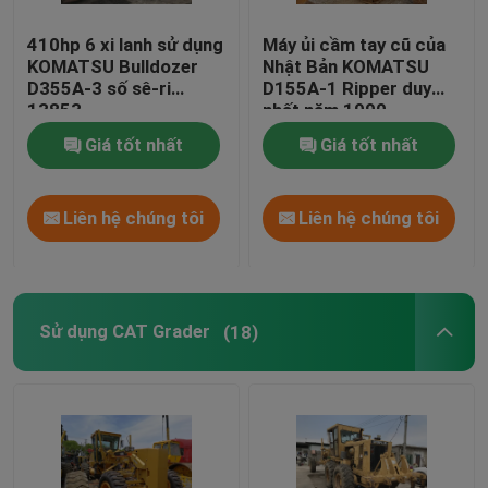
410hp 6 xi lanh sử dụng
Máy ủi cầm tay cũ của
KOMATSU Bulldozer
Nhật Bản KOMATSU
D355A-3 số sê-ri
D155A-1 Ripper duy
13853
nhất năm 1990
Giá tốt nhất
Giá tốt nhất
Liên hệ chúng tôi
Liên hệ chúng tôi
Sử dụng CAT Grader
(18)