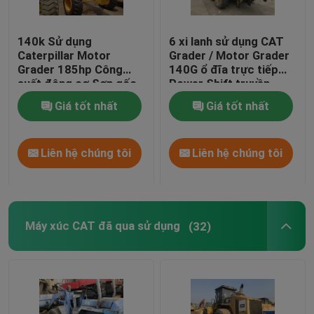
140k Sử dụng
6 xi lanh sử dụng CAT
Caterpillar Motor
Grader / Motor Grader
Grader 185hp Công
140G ổ đĩa trực tiếp
suất động cơ Sơn gốc
Power Shift truyền
Giá tốt nhất
Giá tốt nhất
Liên hệ chúng tôi
Liên hệ chúng tôi
Máy xúc CAT đã qua sử dụng
(32)