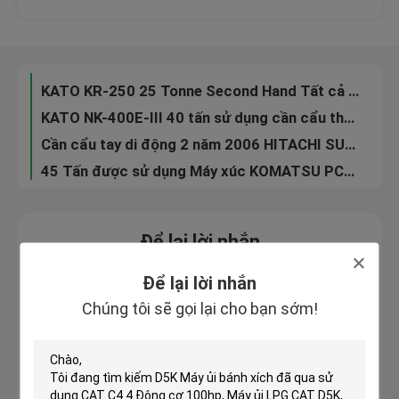
Máy xúc KOMATSU Mini PC30MR-2, Máy xúc Komatsu 3.5 tấn kèm theo Cabin
Máy xúc bánh xích Komatsu Backhoe PC400-7 40 tấn
Tham quan nhà máy
HINO Engine Thứ hai tay Hitachi Diggers EX300-1 1.5cbm Xô 6 xi lanh
KATO KR-250 25 Tonne Second Hand Tất cả địa hình Cần cẩu di động 4 phần Boom
Kiểm soát chất lượng
KATO NK-400E-III 40 tấn sử dụng cần cẩu thủy lực xe tải Mitsubishi Carrier K354
Cần cẩu tay di động 2 năm 2006 HITACHI SUMITOMO UCX300 30 Tôn Loại bánh xe
Liên hệ chúng tôi
45 Tấn được sử dụng Máy xúc KOMATSU PC450-7, Được sử dụng Komatsu Backhoe Công suất động cơ 335HP
Yêu cầu báo giá
Để lại lời nhắn
Chúng tôi sẽ gọi lại cho bạn sớm!
Company News
Để lại lời nhắn
Chúng tôi sẽ gọi lại cho bạn sớm!
Crawler Bulldozer đã qua sử dụng
Xe ủi đất đã qua sử dụng CAT