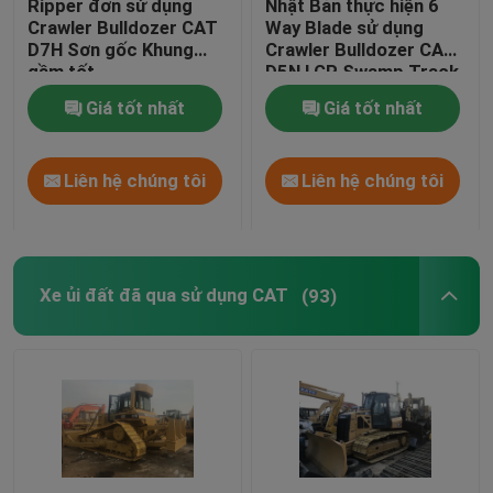
Ripper đơn sử dụng
Nhật Bản thực hiện 6
Crawler Bulldozer CAT
Way Blade sử dụng
D7H Sơn gốc Khung
Crawler Bulldozer CAT
Sử dụng Backhoe Loader
gầm tốt
D5N LGP Swamp Track
Pads
Giá tốt nhất
Giá tốt nhất
Xe nâng tay thứ hai
Liên hệ chúng tôi
Liên hệ chúng tôi
Máy xúc tay thứ hai
Cần cẩu tay thứ hai
Xe ủi đất đã qua sử dụng CAT
(93)
Đường lăn đã qua sử dụng