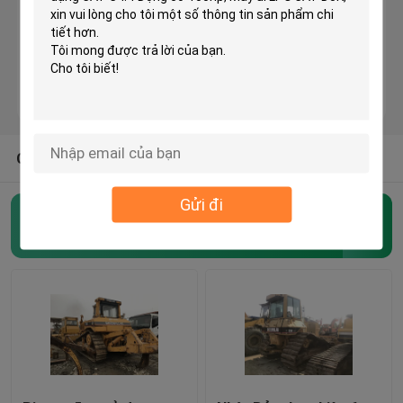
KOMATSU Bulldozer đã qua sử dụng
Sử dụng CAT Grader
CÁC LOẠI KHÁC TỪ CHÚNG TÔI
Máy xúc CAT đã qua sử dụng
Gửi đi
Máy xúc CAT đã qua sử dụng
Crawler Bulldozer đã qua sử dụng
(45)
Máy xúc KOMATSU đã qua sử dụng
Trình tải KOMATSU đã sử dụng
KOMATSU Grader đã qua sử dụng