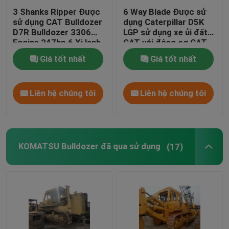
3 Shanks Ripper Được
6 Way Blade Được sử
sử dụng CAT Bulldozer
dụng Caterpillar D5K
D7R Bulldozer 3306
LGP sử dụng xe ủi đất
Engine 247hp 6 Xi lanh
CAT với động cơ CAT
C4.4
Giá tốt nhất
Giá tốt nhất
Liên hệ chúng tôi
Liên hệ chúng tôi
KOMATSU Bulldozer đã qua sử dụng
(17)