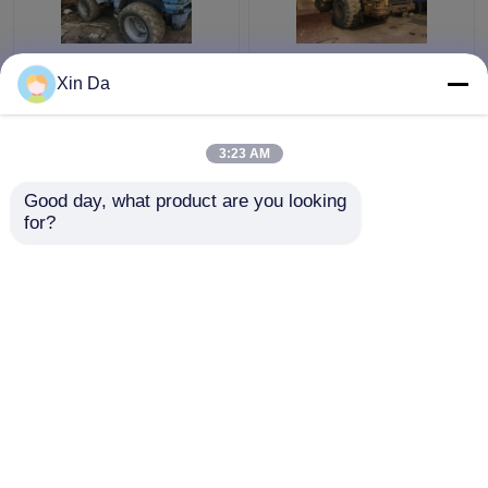
Máy xúc bánh lốp nhỏ
Nhật Bản được sử dụng
Xin Da
sử dụng TCM 806 Máy
CAT Wheel Loader
xúc lật sử dụng tải
966H CAT C11 Động
trọng 900kg
cơ 286hp
3:23 AM
Giá tốt nhất
Giá tốt nhất
Good day, what product are you looking 
for?
Liên hệ chúng tôi
Liên hệ chúng tôi
Xem thêm
Nhà
Về chúng
Liên hệ với chúng
Desktop
tôi
tôi
Site
Sơ đồ trang web
Privacy Policy