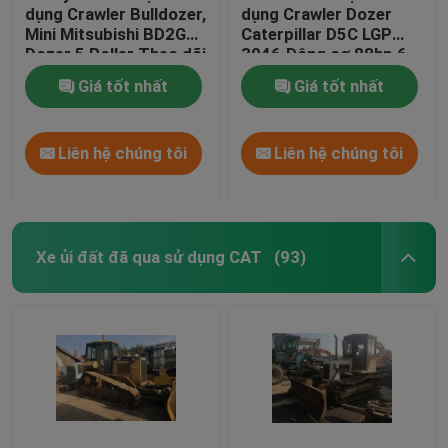
dụng Crawler Bulldozer,
dụng Crawler Dozer
Mini Mitsubishi BD2G
Caterpillar D5C LGP
Dozer 5 Roller Theo dõi
3046 Động cơ 88hp 6
khung
Xi lanh
Giá tốt nhất
Giá tốt nhất
Liên hệ chúng tôi
Liên hệ chúng tôi
Xe ủi đất đã qua sử dụng CAT
(93)