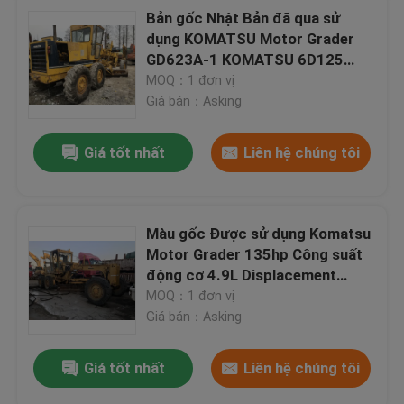
Bản gốc Nhật Bản đã qua sử
dụng KOMATSU Motor Grader
GD623A-1 KOMATSU 6D125
Engine
MOQ：1 đơn vị
Giá bán：Asking
Giá tốt nhất
Liên hệ chúng tôi
Màu gốc Được sử dụng Komatsu
Motor Grader 135hp Công suất
động cơ 4.9L Displacement
GD511A-1
MOQ：1 đơn vị
Giá bán：Asking
Giá tốt nhất
Liên hệ chúng tôi