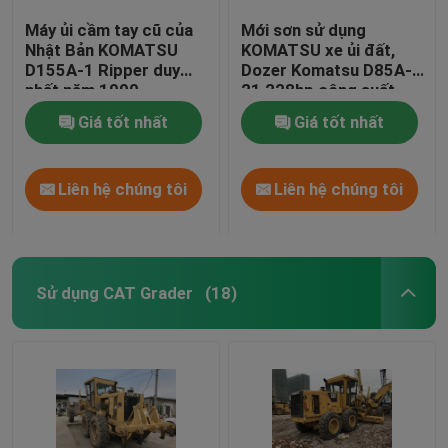
Máy ủi cầm tay cũ của
Mới sơn sử dụng
Nhật Bản KOMATSU
KOMATSU xe ủi đất,
D155A-1 Ripper duy
Dozer Komatsu D85A-
nhất năm 1990
21 228hp công suất
động cơ
Giá tốt nhất
Giá tốt nhất
Liên hệ chúng tôi
Liên hệ chúng tôi
Sử dụng CAT Grader
(18)