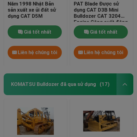
Năm 1998 Nhật Bản
PAT Blade Được sử
sản xuất xe ủi đất sử
dụng CAT D3B Mini
dụng CAT D5M
Bulldozer CAT 3204
Engine Công suất động
cơ 65HP
Giá tốt nhất
Giá tốt nhất
Liên hệ chúng tôi
Liên hệ chúng tôi
KOMATSU Bulldozer đã qua sử dụng
(17)