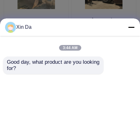
Front Cat 966 Wheel
Nhật bản ban đầu được
Loader Màu gốc 10.5L
sử dụng CAT máy xúc
Xin Da
Displacement Tình
966F CAT 3306 động
trạng tốt
cơ 220HP 6 xi lanh
3:44 AM
Giá tốt nhất
Giá tốt nhất
Good day, what product are you looking 
for?
Liên hệ chúng tôi
Liên hệ chúng tôi
Xem thêm
Nhà
Về chúng tôi
Liên hệ với chúng tôi
Desktop Site
Sơ đồ trang web
Privacy Policy