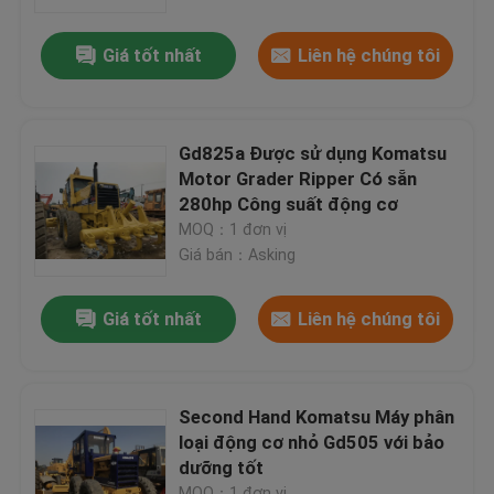
Giá tốt nhất
Liên hệ chúng tôi
Tham quan nhà máy
Kiểm soát chất lượng
Gd825a Được sử dụng Komatsu
Motor Grader Ripper Có sẵn
Liên hệ chúng tôi
280hp Công suất động cơ
MOQ：1 đơn vị
Giá bán：Asking
Yêu cầu báo giá
Giá tốt nhất
Liên hệ chúng tôi
Company News
Crawler Bulldozer đã qua sử dụng
Second Hand Komatsu Máy phân
loại động cơ nhỏ Gd505 với bảo
dưỡng tốt
Xe ủi đất đã qua sử dụng CAT
MOQ：1 đơn vị