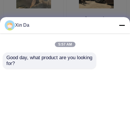
Front Cat 966 Wheel
Nhật bản ban đầu được
Loader Màu gốc 10.5L
sử dụng CAT máy xúc
Xin Da
Displacement Tình
966F CAT 3306 động
trạng tốt
cơ 220HP 6 xi lanh
5:57 AM
Giá tốt nhất
Giá tốt nhất
Good day, what product are you looking 
for?
Liên hệ chúng tôi
Liên hệ chúng tôi
Xem thêm
Nhà
Về chúng tôi
Liên hệ với chúng tôi
Desktop Site
Sơ đồ trang web
Privacy Policy