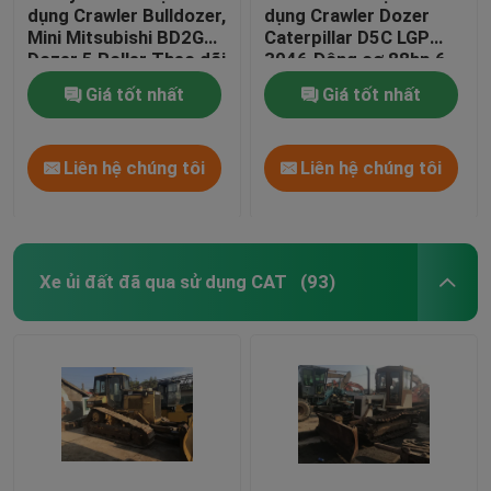
dụng Crawler Bulldozer,
dụng Crawler Dozer
Mini Mitsubishi BD2G
Caterpillar D5C LGP
Dozer 5 Roller Theo dõi
3046 Động cơ 88hp 6
khung
Xi lanh
Giá tốt nhất
Giá tốt nhất
Liên hệ chúng tôi
Liên hệ chúng tôi
Xe ủi đất đã qua sử dụng CAT
(93)