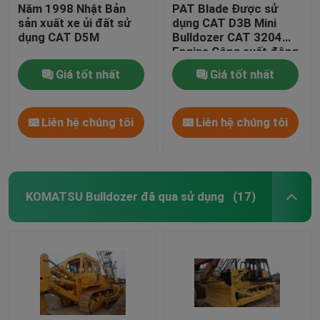
Năm 1998 Nhật Bản
PAT Blade Được sử
sản xuất xe ủi đất sử
dụng CAT D3B Mini
dụng CAT D5M
Bulldozer CAT 3204
Engine Công suất động
cơ 65HP
Giá tốt nhất
Giá tốt nhất
Liên hệ chúng tôi
Liên hệ chúng tôi
KOMATSU Bulldozer đã qua sử dụng
(17)