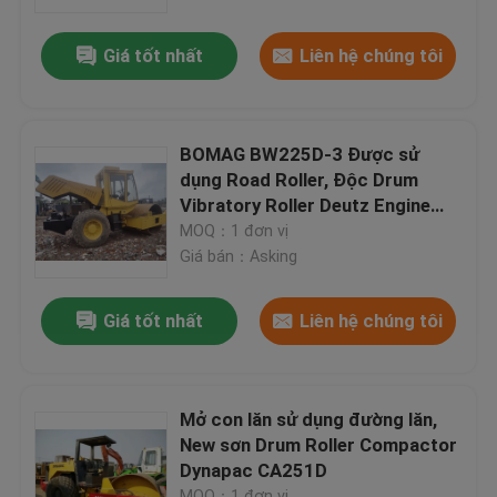
Giá tốt nhất
Liên hệ chúng tôi
Tham quan nhà máy
Kiểm soát chất lượng
BOMAG BW225D-3 Được sử
dụng Road Roller, Độc Drum
Liên hệ chúng tôi
Vibratory Roller Deutz Engine
147kw
MOQ：1 đơn vị
Giá bán：Asking
Yêu cầu báo giá
Giá tốt nhất
Liên hệ chúng tôi
Company News
Crawler Bulldozer đã qua sử dụng
Mở con lăn sử dụng đường lăn,
New sơn Drum Roller Compactor
Dynapac CA251D
Xe ủi đất đã qua sử dụng CAT
MOQ：1 đơn vị