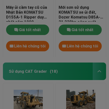
Máy ủi cầm tay cũ của
Mới sơn sử dụng
Nhật Bản KOMATSU
KOMATSU xe ủi đất,
D155A-1 Ripper duy
Dozer Komatsu D85A-
nhất năm 1990
21 228hp công suất
động cơ
Giá tốt nhất
Giá tốt nhất
Liên hệ chúng tôi
Liên hệ chúng tôi
Sử dụng CAT Grader
(18)