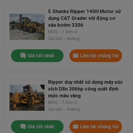
5 Shanks Ripper 140H Motor sử
dụng CAT Grader với động cơ
EC210BLC Máy xúc Volvo thứ hai Volvo D6D Công suất động cơ 0,92cbm
sâu bướm 3306
Máy xúc bánh xích thứ hai Volvo EC240BLC 2010 Công suất động cơ 168HP
MOQ：1 đơn vị
Máy xúc tay năm 2010, Máy xúc Volvo đã qua sử dụng EC290BLC Động cơ Volvo D7D
Giá bán：Asking
A / C Cabin Second Hand Hyundai Máy xúc 220LC-5 Chạy êm Long Tuổi thọ
Giá tốt nhất
Liên hệ chúng tôi
Sơn gốc được sử dụng Máy xúc lật CAT 938G, Bộ tải bánh xích Caterpillar 158HP Công suất động cơ
Bánh trước CAT sử dụng máy xúc lật 950E Sơn mới CAT 3304 Động cơ 160HP 7L Displacement
2014 năm CAT 950GC Front End bánh xe tải thứ hai tay CAT C7.1 động cơ 168KW
Ripper duy nhất sử dụng máy xúc
Độc thân sử dụng con lăn đường Dynapac CA25D mới sơn 125HP điện Deutz động cơ
xích D8n 306hp công suất định
Cần cẩu tay năm 2004 HITACHI SUMITOMO SCX2000 200 Tonne Loại trình thu thập thông tin
Trang Chủ
mức màu vàng
KATO NK-500E-V Cần cẩu tay thứ hai 50 tấn 5 phần bùng nổ sơn gốc
MOQ：1 đơn vị
Caterpillar D5K LGP Xe ủi đất Thứ hai tay CAT C4.4 Động cơ Hai đơn vị Tình trạng tốt
Giá bán：Asking
Các sản phẩm
New Paint 330bl Caterpillar Excavator Sử dụng thiết bị di chuyển trái đất CAT 3306DITA Engine
Giá tốt nhất
Liên hệ chúng tôi
Nhiều đơn vị sử dụng Máy xúc mini Komatsu PC18MR-2 1.8 Tonne 15HP Công suất động cơ
Về chúng tôi