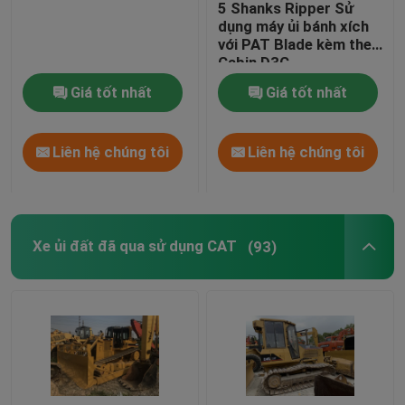
5 Shanks Ripper Sử
dụng máy ủi bánh xích
Sử dụng Backhoe Loader
với PAT Blade kèm theo
Cabin D3C
Giá tốt nhất
Giá tốt nhất
Xe nâng tay thứ hai
Liên hệ chúng tôi
Liên hệ chúng tôi
Máy xúc tay thứ hai
Cần cẩu tay thứ hai
Xe ủi đất đã qua sử dụng CAT
(93)
Đường lăn đã qua sử dụng