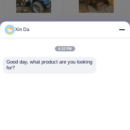
Máy xúc bánh lốp nhỏ
Caterpillar Máy xúc lật
sử dụng TCM 806 Máy
tay thứ hai 938F Bộ kẹp
Xin Da
xúc lật sử dụng tải
số động cơ CAT 3116
trọng 900kg
8SM00761
6:32 PM
Giá tốt nhất
Giá tốt nhất
Good day, what product are you looking 
for?
Liên hệ chúng tôi
Liên hệ chúng tôi
Xem thêm
Nhà
Về chúng tôi
Liên hệ với chúng tôi
Desktop Site
Sơ đồ trang web
Privacy Policy