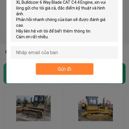
KOMATSU Bulldozer đã qua sử dụng
Sử dụng CAT Grader
Máy xúc CAT đã qua sử dụng
CÁC LOẠI KHÁC TỪ CHÚNG TÔI
Gửi đi
Máy xúc CAT đã qua sử dụng
Crawler Bulldozer đã qua sử dụng
(45)
Máy xúc KOMATSU đã qua sử dụng
Trình tải KOMATSU đã sử dụng
KOMATSU Grader đã qua sử dụng