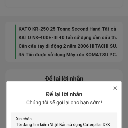
Máy xúc KOMATSU Mini PC30MR-2, Máy xúc Komatsu 3.5 tấn kèm theo Cabin
Máy xúc bánh xích Komatsu Backhoe PC400-7 40 tấn
Tham quan nhà máy
HINO Engine Thứ hai tay Hitachi Diggers EX300-1 1.5cbm Xô 6 xi lanh
KATO KR-250 25 Tonne Second Hand Tất cả địa hình Cần cẩu di động 4 phần Boom
Kiểm soát chất lượng
KATO NK-400E-III 40 tấn sử dụng cần cẩu thủy lực xe tải Mitsubishi Carrier K354
Cần cẩu tay di động 2 năm 2006 HITACHI SUMITOMO UCX300 30 Tôn Loại bánh xe
Liên hệ chúng tôi
45 Tấn được sử dụng Máy xúc KOMATSU PC450-7, Được sử dụng Komatsu Backhoe Công suất động cơ 335HP
Yêu cầu báo giá
Để lại lời nhắn
Chúng tôi sẽ gọi lại cho bạn sớm!
Company News
Để lại lời nhắn
Chúng tôi sẽ gọi lại cho bạn sớm!
Crawler Bulldozer đã qua sử dụng
Xe ủi đất đã qua sử dụng CAT