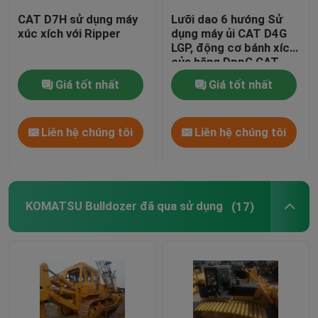
CAT D7H sử dụng máy
Lưỡi dao 6 hướng Sử
xúc xích với Ripper
dụng máy ủi CAT D4G
LGP, động cơ bánh xích
của hãng DppG CAT
3046
Giá tốt nhất
Giá tốt nhất
Liên hệ chúng tôi
Liên hệ chúng tôi
KOMATSU Bulldozer đã qua sử dụng
(17)