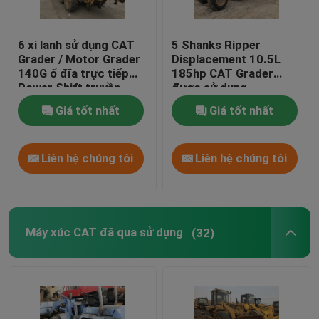
6 xi lanh sử dụng CAT
5 Shanks Ripper
Grader / Motor Grader
Displacement 10.5L
140G ổ đĩa trực tiếp
185hp CAT Grader
Power Shift truyền
được sử dụng
Giá tốt nhất
Giá tốt nhất
Liên hệ chúng tôi
Liên hệ chúng tôi
Máy xúc CAT đã qua sử dụng
(32)