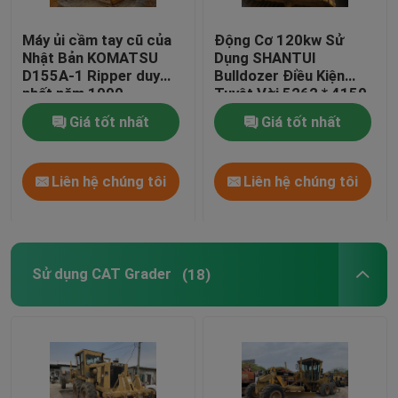
Máy ủi cầm tay cũ của
Động Cơ 120kw Sử
Nhật Bản KOMATSU
Dụng SHANTUI
D155A-1 Ripper duy
Bulldozer Điều Kiện
nhất năm 1990
Tuyệt Vời 5262 * 4150
* 3074 mét
Giá tốt nhất
Giá tốt nhất
Liên hệ chúng tôi
Liên hệ chúng tôi
Sử dụng CAT Grader
(18)