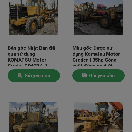
Bản gốc Nhật Bản đã
Màu gốc Được sử
qua sử dụng
dụng Komatsu Motor
KOMATSU Motor
Grader 135hp Công
Grader GD623A-1
suất động cơ 4.9L
KOMATSU 6D125
Displacement
Gửi yêu cầu
Gửi yêu cầu
Engine
GD511A-1
Trang Chủ
Các sản phẩm
Về chúng tôi