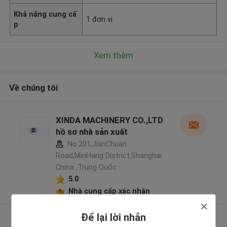
Khả năng cung cấ
1 đơn vị
p
Xem thêm
Về chúng tôi
XINDA MACHINERY CO.,LTD
hồ sơ nhà sản xuất
No.201,JianChuan
Road,MinHang District,Shanghai
China ,Trung Quốc
5.0
Nhà cung cấp xác nhận
Để lại lời nhắn
Xem thêm