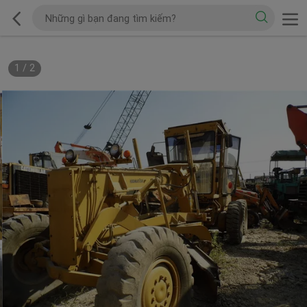
1
/
2