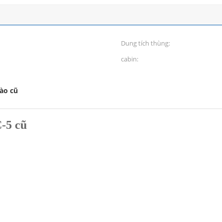
Dung tích thùng:
cabin:
ào cũ
-5 cũ