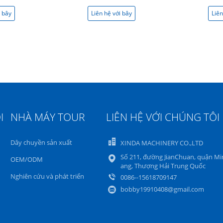
i bây
Liên hệ với bây
Liên
giờ
I
NHÀ MÁY TOUR
LIÊN HỆ VỚI CHÚNG TÔI
Dây chuyền sản xuất
XINDA MACHINERY CO.,LTD
Số 211, đường JianChuan, quận M
OEM/ODM
ang, Thượng Hải Trung Quốc
Nghiên cứu và phát triển
0086--15618709147
bobby19910408@gmail.com