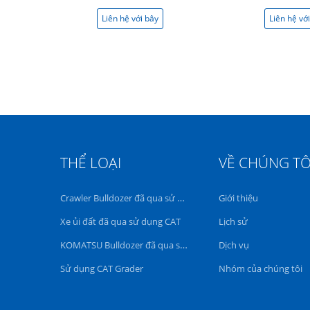
i bây
Liên hệ với bây
Liên hệ vớ
giờ
giờ
THỂ LOẠI
VỀ CHÚNG TÔ
Crawler Bulldozer đã qua sử dụng
Giới thiệu
Xe ủi đất đã qua sử dụng CAT
Lịch sử
KOMATSU Bulldozer đã qua sử dụng
Dịch vụ
Sử dụng CAT Grader
Nhóm của chúng tôi