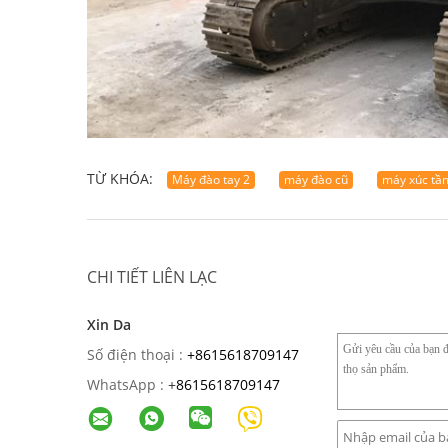
TỪ KHÓA:
Máy đào tay 2
máy đào cũ
máy xúc tầ
CHI TIẾT LIÊN LẠC
Xin Da
Số điện thoại :
+8615618709147
WhatsApp :
+
8615618709147