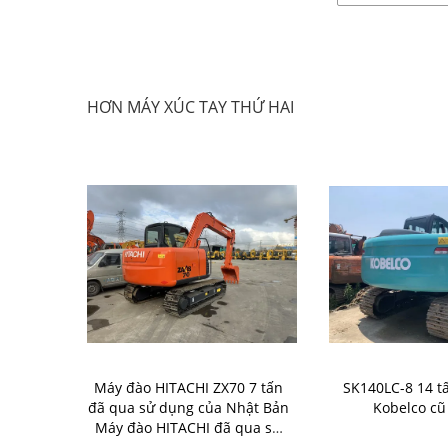
HƠN MÁY XÚC TAY THỨ HAI
 Dịch chuyển
Máy đào HITACHI ZX70 7 tấn
SK140LC-8 14 t
m tay thứ 2
đã qua sử dụng của Nhật Bản
Kobelco c
Máy đào HITACHI đã qua sử
dụng