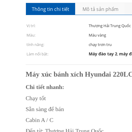
Thông tin chi tiết
Mô tả sản phẩm
Vị trí:
Thượng Hải Trung Quốc
Màu:
Màu vàng
tính năng:
chạy trơn tru
Máy đào tay 2
máy đ
Làm nổi bật:
,
Máy xúc bánh xích Hyundai 220LC
Chi tiết nhanh:
Chạy tốt
Sẵn sàng để bán
Cabin A / C
Đến từ: Thượng Hải Trung Quốc