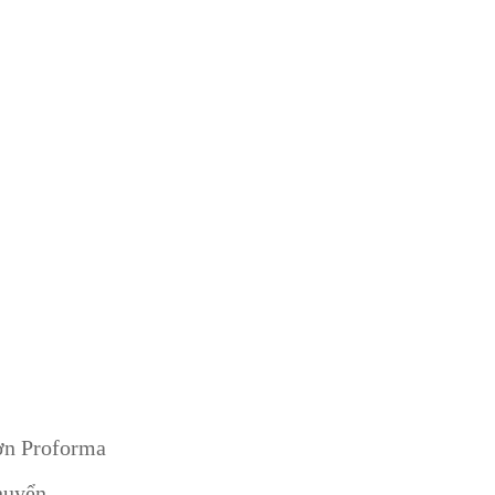
ơn Proforma
huyển