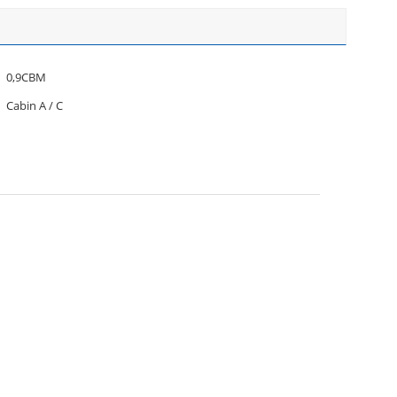
0,9CBM
Cabin A / C