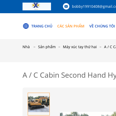
bobby19910408@gmail.
TRANG CHỦ
CÁC SẢN PHẨM
VỀ CHÚNG TÔI
Nhà
Sản phẩm
Máy xúc tay thứ hai
A / C 
A / C Cabin Second Hand H