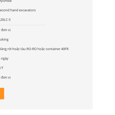
Hyundai
second hand excavators
220LC-5
 đơn vị
Asking
Hàng rời hoặc tàu RO-RO hoặc container 40FR
5 ngày
T/T
 đơn vị