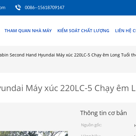
com
0086--15618709147
THAM QUAN NHÀ MÁY
KIỂM SOÁT CHẤT LƯỢNG
LIÊN HỆ 
Cabin Second Hand Hyundai Máy xúc 220LC-5 Chạy êm Long Tuổi th
yundai Máy xúc 220LC-5 Chạy êm L
Thông tin cơ bản
Nguồn gốc: