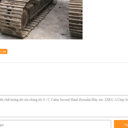
m xa
Ti