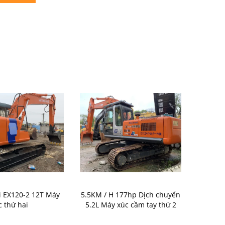
i EX120-2 12T Máy
5.5KM / H 177hp Dịch chuyển
Máy đào HIT
c thứ hai
5.2L Máy xúc cầm tay thứ 2
đã qua sử d
Máy đào HI