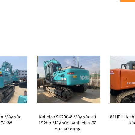
ấn Máy xúc
Kobelco SK200-8 Máy xúc cũ
81HP Hitach
ũ 74KW
152hp Máy xúc bánh xích đã
xú
qua sử dụng