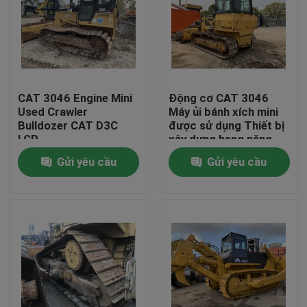
CAT 3046 Engine Mini
Động cơ CAT 3046
Used Crawler
Máy ủi bánh xích mini
Bulldozer CAT D3C
được sử dụng Thiết bị
LGP
xây dựng hạng nặng
D3C LGP
Gửi yêu cầu
Gửi yêu cầu
Trang Chủ
Các sản phẩm
Về chúng tôi