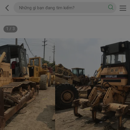
1
/
3