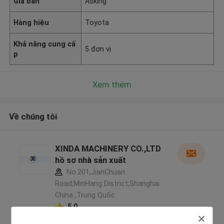
Giá bán
Asking
Hàng hiệu
Toyota
Khả năng cung cấ
5 đơn vị
p
Xem thêm
Về chúng tôi
XINDA MACHINERY CO.,LTD
hồ sơ nhà sản xuất
No.201,JianChuan
Road,MinHang District,Shanghai
China ,Trung Quốc
5.0
Nhà cung cấp xác nhận