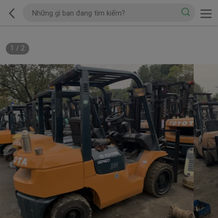
1
/
2