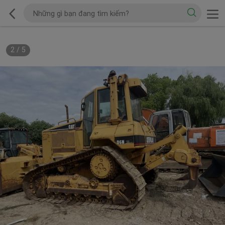
2
/
5