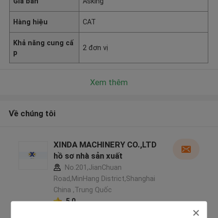
Giá bán
Asking
Hàng hiệu
CAT
Khả năng cung cấ
2 đơn vị
p
Xem thêm
Về chúng tôi
XINDA MACHINERY CO.,LTD
hồ sơ nhà sản xuất
No.201,JianChuan
Road,MinHang District,Shanghai
China ,Trung Quốc
5.0
Nhà cung cấp xác nhận