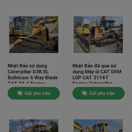
Nhật Bản sử dụng
Nhật Bản đã qua sử
Caterpillar D3K XL
dụng Máy ủi CAT D5M
Bulldozer 6 Way Blade
LGP CAT 3116T
CAT C4.4 Engine
Engine Caterpillar
Bulldozer D5
Trang Chủ
Gửi yêu cầu
Gửi yêu cầu
Các sản phẩm
Về chúng tôi